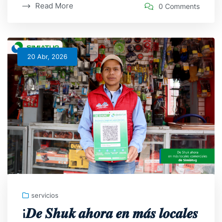
Read More
0 Comments
20 Abr, 2026
servicios
¡𝑫𝒆 𝑺𝒉𝒖𝒌 𝒂𝒉𝒐𝒓𝒂 𝒆𝒏 𝒎𝒂́𝒔 𝒍𝒐𝒄𝒂𝒍𝒆𝒔