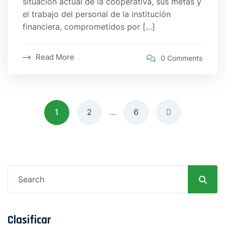
situación actual de la cooperativa, sus metas y
el trabajo del personal de la institución
financiera, comprometidos por […]
Read More
0 Comments
Navegación
1
2
…
6
de
entradas
Search
for:
Clasificar