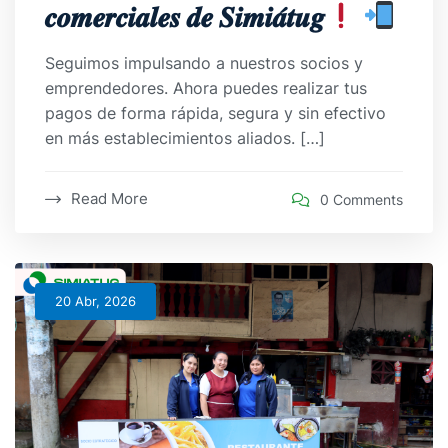
𝒄𝒐𝒎𝒆𝒓𝒄𝒊𝒂𝒍𝒆𝒔 𝒅𝒆 𝑺𝒊𝒎𝒊𝒂́𝒕𝒖𝒈
Seguimos impulsando a nuestros socios y
emprendedores. Ahora puedes realizar tus
pagos de forma rápida, segura y sin efectivo
en más establecimientos aliados. […]
Read More
0 Comments
20 Abr, 2026