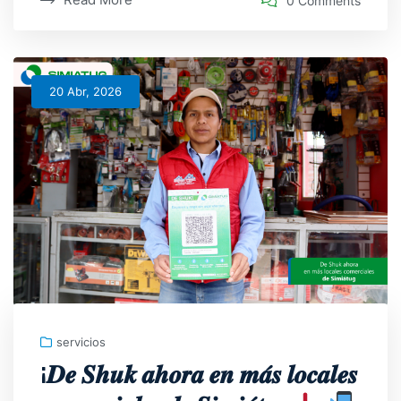
0 Comments
20 Abr, 2026
servicios
¡𝑫𝒆 𝑺𝒉𝒖𝒌 𝒂𝒉𝒐𝒓𝒂 𝒆𝒏 𝒎𝒂́𝒔 𝒍𝒐𝒄𝒂𝒍𝒆𝒔