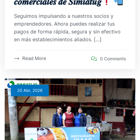
𝒄𝒐𝒎𝒆𝒓𝒄𝒊𝒂𝒍𝒆𝒔 𝒅𝒆 𝑺𝒊𝒎𝒊𝒂́𝒕𝒖𝒈
Seguimos impulsando a nuestros socios y
emprendedores. Ahora puedes realizar tus
pagos de forma rápida, segura y sin efectivo
en más establecimientos aliados. […]
Read More
0 Comments
20 Abr, 2026