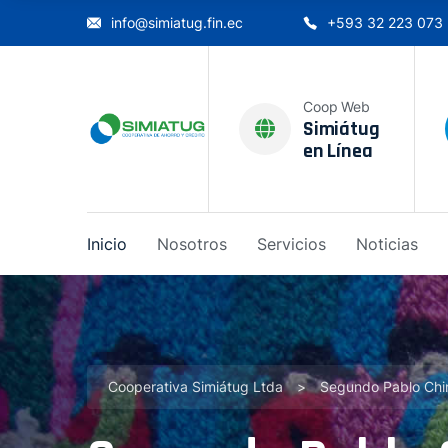
info@simiatug.fin.ec
+593 32 223 073
Coop Web
Simiátug
en Línea
Inicio
Nosotros
Servicios
Noticias
Cooperativa Simiátug Ltda
>
Segundo Pablo Ch