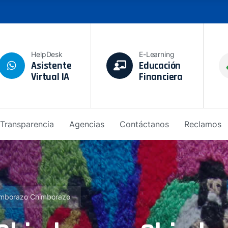
HelpDesk
E-Learning
Asistente
Educación
Virtual IA
Financiera
Transparencia
Agencias
Contáctanos
Reclamos
imborazo Chimborazo