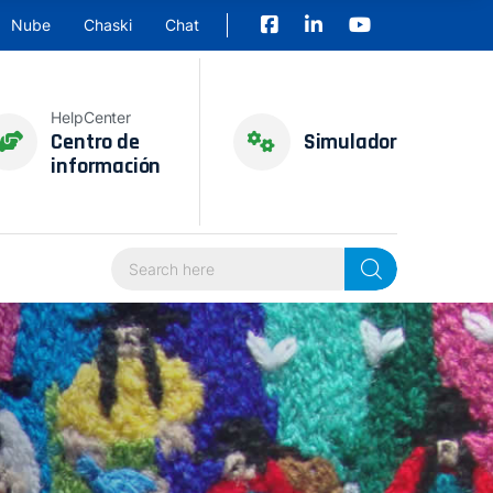
Nube
Chaski
Chat
HelpCenter
Centro de
Simulador
información
Search Here...