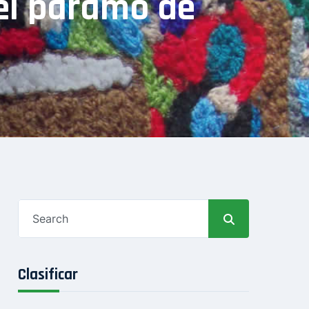
el páramo de
Search
for:
Clasificar