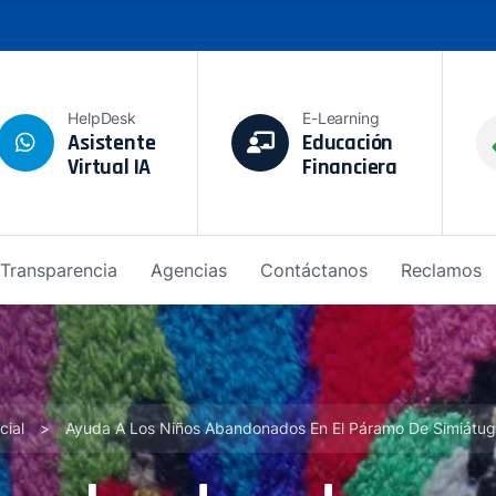
HelpDesk
E-Learning
Asistente
Educación
Virtual IA
Financiera
Transparencia
Agencias
Contáctanos
Reclamos
cial
>
Ayuda A Los Niños Abandonados En El Páramo De Simiátug