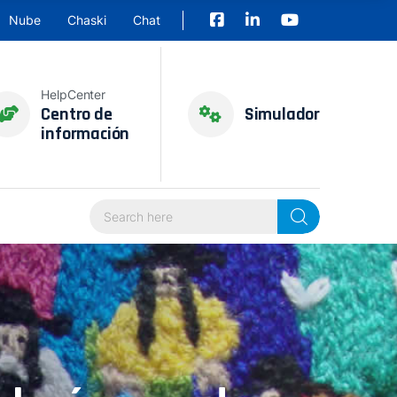
Nube
Chaski
Chat
HelpCenter
Centro de
Simulador
información
Search Here...