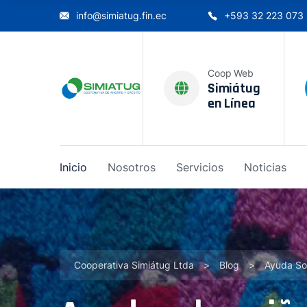
info@simiatug.fin.ec
+593 32 223 073
Coop Web
Simiátug
en Línea
Inicio
Nosotros
Servicios
Noticias
Cooperativa Simiátug Ltda
>
Blog
>
Ayuda So