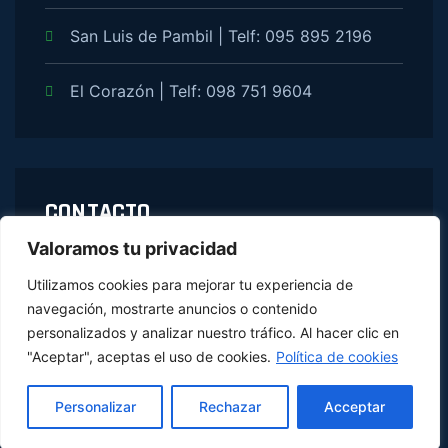
San Luis de Pambil | Telf: 095 895 2196
El Corazón | Telf: 098 751 9604
CONTACTO
Valoramos tu privacidad
info@simiatug.fin.ec
Utilizamos cookies para mejorar tu experiencia de
navegación, mostrarte anuncios o contenido
Lun - Vie 8:00 AM - 5:00 PM
personalizados y analizar nuestro tráfico. Al hacer clic en
"Aceptar", aceptas el uso de cookies.
Política de cookies
Calle Echeandia y Gonzales Suarez,
Simiátug, Guaranda, Ecuador
Personalizar
Rechazar
Acceptar