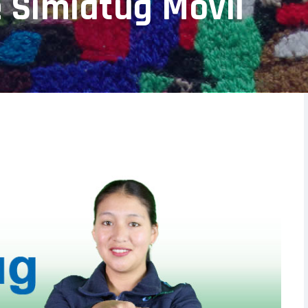
 Simiátug Móvil