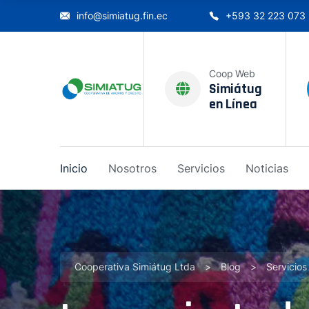
info@simiatug.fin.ec
+593 32 223 073
Coop Web
Simiátug
en Línea
Inicio
Nosotros
Servicios
Noticias
Cooperativa Simiátug Ltda
>
Blog
>
Servicios