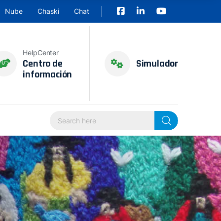
Nube
Chaski
Chat
HelpCenter
Centro de
Simulador
información
Search Here...