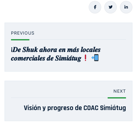
PREVIOUS
¡𝑫𝒆 𝑺𝒉𝒖𝒌 𝒂𝒉𝒐𝒓𝒂 𝒆𝒏 𝒎𝒂́𝒔 𝒍𝒐𝒄𝒂𝒍𝒆𝒔
𝒄𝒐𝒎𝒆𝒓𝒄𝒊𝒂𝒍𝒆𝒔 𝒅𝒆 𝑺𝒊𝒎𝒊𝒂́𝒕𝒖𝒈
NEXT
Visión y progreso de COAC Simiátug